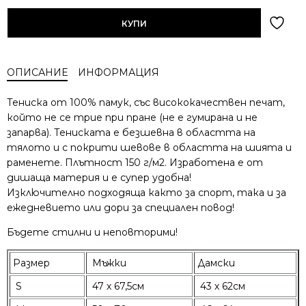
КУПИ
ОПИСАНИЕ
ИНФОРМАЦИЯ
Тениска от 100% памук, със висококачествен печат,
който не се трие при пране (не е гумирана и не
запарва). Тениската е безшевна в областта на
тялото и с покрити шевове в областта на шията и
раменете. Плътност 150 г/м2. Изработена е от
дишаща материя и е супер удобна!
Изключително подходяща както за спорт, така и за
ежедневието или дори за специален повод!
Бъдете стилни и неповторими!
Размер
Мъжки
Дамски
S
47 х 67,5см
43 х 62см