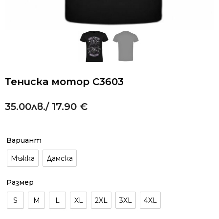
Тениска мотор C3603
35.00
лв.
/ 17.90 €
Alternative:
Вариант
Мъжка
Дамска
Размер
S
M
L
XL
2XL
3XL
4XL