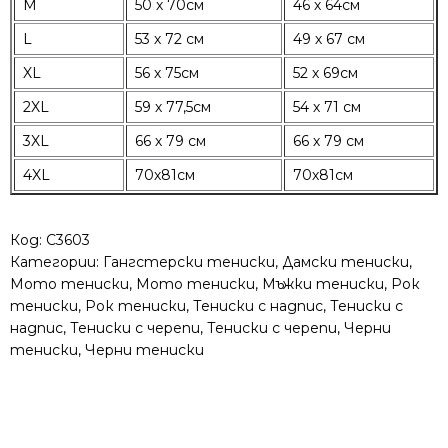
M
50 х 70см
46 х 64см
L
53 х 72 см
49 х 67 см
XL
56 х 75см
52 х 69см
2XL
59 х 77,5см
54 х 71 см
3XL
66 х 79 см
66 х 79 см
4XL
70х81см
70х81см
Код:
C3603
Категории:
Гангстерски тениски
,
Дамски тениски
,
Мото тениски
,
Мото тениски
,
Мъжки тениски
,
Рок
тениски
,
Рок тениски
,
Тениски с надпис
,
Тениски с
надпис
,
Тениски с черепи
,
Тениски с черепи
,
Черни
тениски
,
Черни тениски