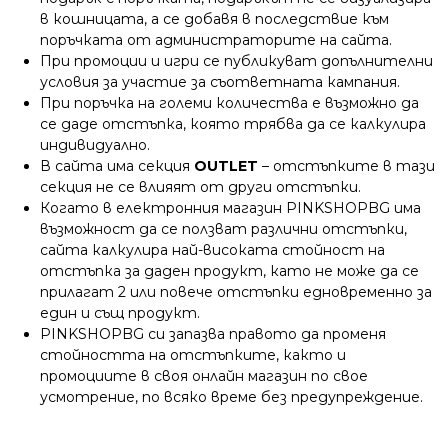
в кошницата, а се добавя в последствие към
поръчката от администраторите на сайта.
При промоции и игри се публикуват допълнителни
условия за участие за съответната кампания.
При поръчка на големи количества е възможно да
се даде отстъпка, която трябва да се калкулира
индивидуално.
В сайта има секция
OUTLET
– отстъпките в тази
секция не се влияят от други отстъпки.
Когато в електронния магазин PINKSHOPBG има
възможност да се ползват различни отстъпки,
сайта калкулира най-високата стойност на
отстъпка за даден продукт, като не може да се
прилагат 2 или повече отстъпки едновременно за
един и същ продукт.
PINKSHOPBG си запазва правото да променя
стойността на отстъпките, както и
промоциите в своя онлайн магазин по свое
усмотрение, по всяко време без предупреждение.