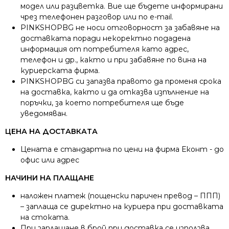
модел или разцветка. Вие ще бъдете информирани
чрез телефонен разговор или по e-mail.
PINKSHOPBG не носи отговорност за забавяне на
доставката поради некоректно подадена
информация от потребителя като адрес,
телефон и др., както и при забавяне по вина на
куриерската фирма.
PINKSHOPBG си запазва правото да променя срока
на доставка, както и да отказва изпълнение на
поръчки, за което потребителя ще бъде
уведомяван.
ЦЕНА НА ДОСТАВКАТА
Цената е стандартна по цени на фирма Еконт - до
офис или адрес
НАЧИНИ НА ПЛАЩАНЕ
наложен платеж (пощенски паричен превод – ППП)
– заплаща се директно на куриера при доставката
на стоката.
При заплащане в брой при доставка се използва