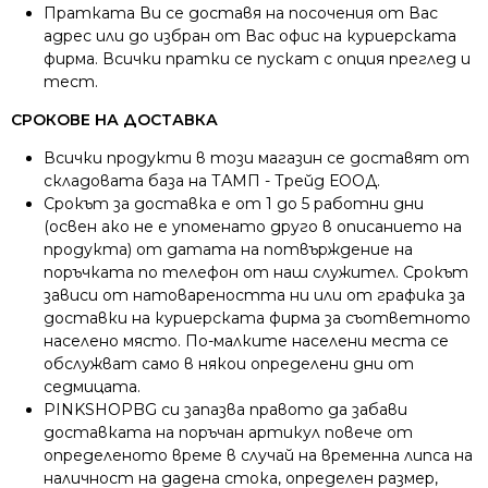
Пратката Ви се доставя на посочения от Вас
адрес или до избран от Вас офис на куриерската
фирма. Всички пратки се пускат с опция преглед и
тест.
СРОКОВЕ НА ДОСТАВКА
Всички продукти в този магазин се доставят от
складовата база на ТАМП - Трейд ЕООД.
Срокът за доставка е от 1 до 5 работни дни
(освен ако не е упоменато друго в описанието на
продукта) от датата на потвърждение на
поръчката по телефон от наш служител. Срокът
зависи от натовареността ни или от графика за
доставки на куриерската фирма за съответното
населено място. По-малките населени места се
обслужват само в някои определени дни от
седмицата.
PINKSHOPBG си запазва правото да забави
доставката на поръчан артикул повече от
определеното време в случай на временна липса на
наличност на дадена стока, определен размер,