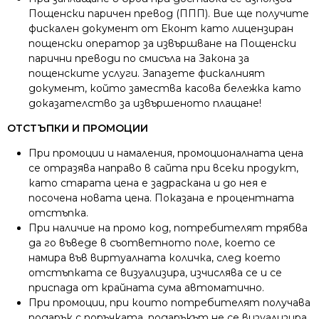
Пощенски паричен превод (ППП). Вие ще получите
фискален документ от Еконт като лицензиран
пощенски оператор за извършване на Пощенски
парични преводи по смисъла на Закона за
пощенските услуги. Запазете фискалният
документ, който замества касова бележка като
доказателство за извършеното плащане!
ОТСТЪПКИ И ПРОМОЦИИ
При промоции и намаления, промоционалната цена
се отразява направо в сайта при всеки продукт,
като старата цена е задраскана и до нея е
посочена новата цена. Показана е процентната
отстъпка.
При наличие на промо код, потребителят трябва
да го въведе в съответното поле, което се
намира във виртуалната количка, след което
отстъпката се визуализира, изчислява се и се
приспада от крайната сума автоматично.
При промоции, при които потребителят получава
подарък с поръчката, подаръкът не се визуализира