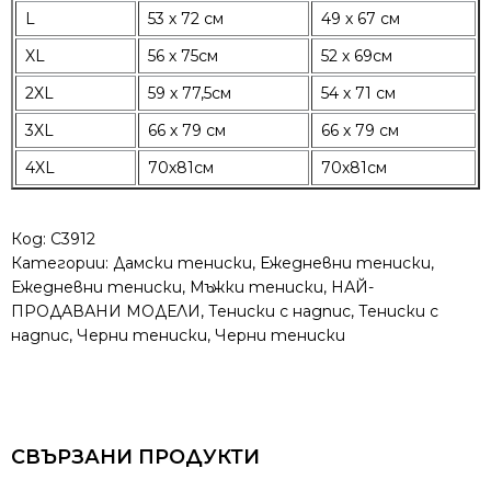
L
53 х 72 см
49 х 67 см
XL
56 х 75см
52 х 69см
2XL
59 х 77,5см
54 х 71 см
3XL
66 х 79 см
66 х 79 см
4XL
70х81см
70х81см
Код:
C3912
Категории:
Дамски тениски
,
Ежедневни тениски
,
Ежедневни тениски
,
Мъжки тениски
,
НАЙ-
ПРОДАВАНИ МОДЕЛИ
,
Тениски с надпис
,
Тениски с
надпис
,
Черни тениски
,
Черни тениски
СВЪРЗАНИ ПРОДУКТИ