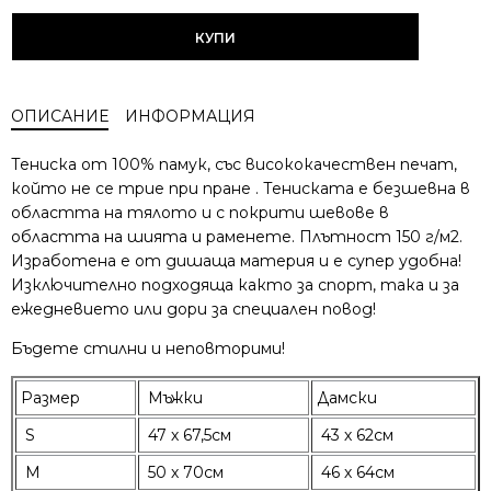
КУПИ
ОПИСАНИЕ
ИНФОРМАЦИЯ
Тениска от 100% памук, със висококачествен печат,
който не се трие при пране . Тениската е безшевна в
областта на тялото и с покрити шевове в
областта на шията и раменете. Плътност 150 г/м2.
Изработена е от дишаща материя и е супер удобна!
Изключително подходяща както за спорт, така и за
ежедневието или дори за специален повод!
Бъдете стилни и неповторими!
Размер
Мъжки
Дамски
S
47 х 67,5см
43 х 62см
M
50 х 70см
46 х 64см