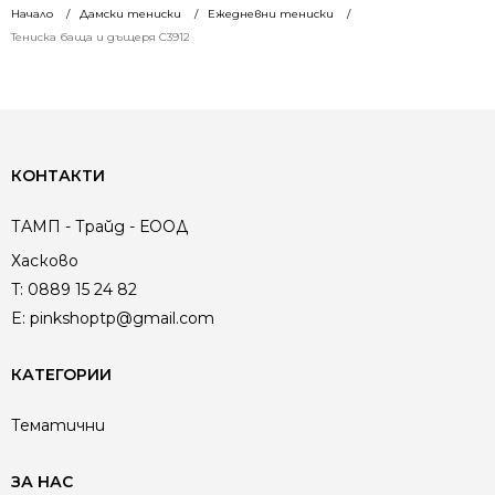
Начало
Дамски тениски
Ежедневни тениски
Тениска баща и дъщеря C3912
КОНТАКТИ
ТАМП - Трайд - ЕООД
Хасково
T:
0889 15 24 82
E:
pinkshoptp@gmail.com
КАТЕГОРИИ
Тематични
ЗА НАС