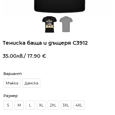
Тениска баща и дъщеря C3912
35.00
лв.
/ 17.90 €
Alternative:
Вариант
Мъжка
Дамска
Размер
S
M
L
XL
2XL
3XL
4XL